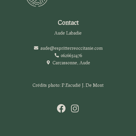
Contact
Aude Labadie
aude@espritterreoccitanie.com
0626632476
Carcassonne, Aude
Crédits photo: P.Escudié J. De Mont
F
I
a
n
c
s
e
t