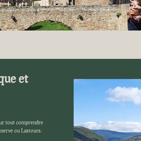
que et
our tout comprendre
inerve ou Lastours.