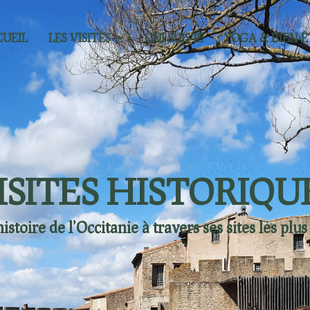
UEIL
LES VISITES
QUI SUIS-JE
YOGA & BIEN-Ê
ISITES HISTORIQU
stoire de l’Occitanie à travers ses sites les pl