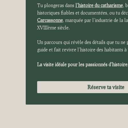
Tu plongeras dans
l’histoire du catharisme
,
b
historiques fiables et documentées
,
ou tu dé
Carcassonne
,
marquée par l’industrie de la l
XVIII
ème
siècle.
Un parcours
qui révèle d
es détails
que tu ne 
guide
e
t fait revivre
l’histoire
des
habitants à 
La vis
i
te idéale pour
les p
assionnés d’histoire
Réserve ta visite