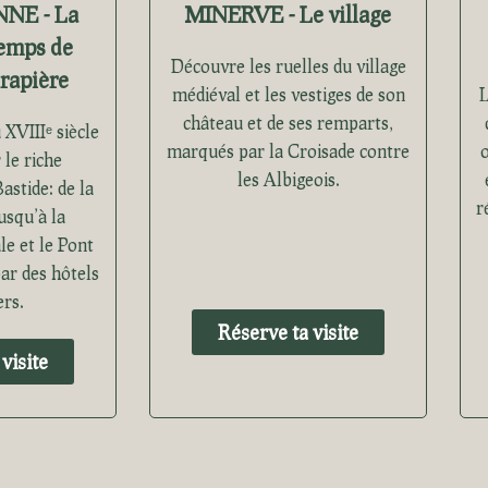
NE - La
MINERVE - Le village
temps de
Découvre les ruelles du village
drapière
médiéval et les vestiges de son
L
château et de ses remparts,
XVIIIᵉ siècle
marqués par la Croisade contre
o
 le riche
les Albigeois.
astide: de la
r
usqu’à la
e et le Pont
par des hôtels
ers.
Réserve ta visite
visite