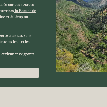
asée sur des sources
couvriras
la Bastide
de
aine et du drap au
percevrais pas sans
travers les siècles.
, curieux
et exigeants
.