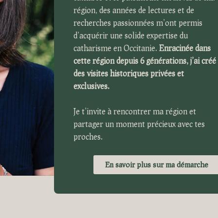
région, des années de lectures et de
recherches passionnées m’ont permis
d’acquérir une solide expertis
e du
catharisme en Occitanie.
Enracinée dans
cette région depuis 6 générations,
j
’ai créé
des visites historiques privées et
e
xclusives.
Je t’invit
e
à rencontrer ma région et
partager
un mom
ent précieux avec tes
proches.
En savoir plus sur ma démarche